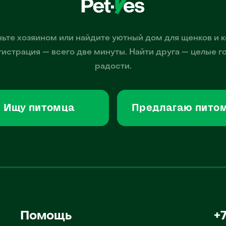
ьте хозяином или найдите уютный дом для щенков и к
гистрация — всего две минуты. Найти друга — целые г
радости.
Ищу питомца
Предлагаю пито
Помощь
+