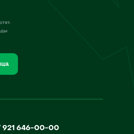
отят.
оды
мца
7 921 646-00-00