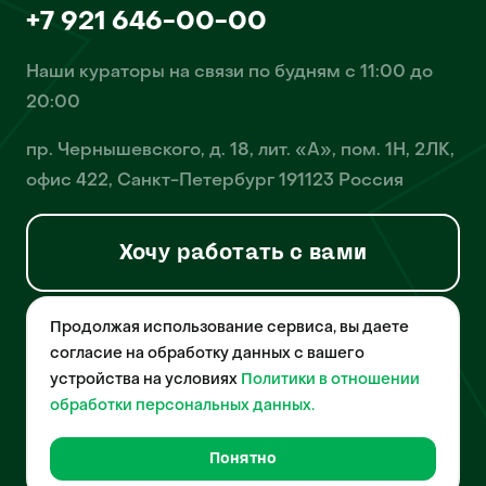
+7 921 646-00-00
Наши кураторы на связи по будням с 11:00 до
20:00
пр. Чернышевского, д. 18, лит. «А», пом. 1Н, 2ЛК,
офис 422, Санкт-Петербург 191123 Россия
Хочу работать с вами
Продолжая использование сервиса, вы даете
© 2026 Pet-Yes. ООО «Биржа домашних животных «Пет-Ес»
осуществляет деятельность в области информационных
согласие на обработку данных с вашего
технологий, деятельность по разработке и эксплуатации
устройства на условиях
Политики в отношении
собственного программного обеспечения, деятельность
порталов в информационно-коммуникационной сети Интернет и
обработки персональных данных.
является правообладателем программы для ЭВМ – «Биржа
домашних животных», свидетельство о регистрации
№2021612018 от 10 февраля 2021 года.
Понятно