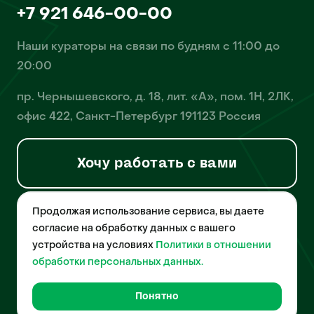
+7 921 646-00-00
Наши кураторы на связи по будням с 11:00 до
20:00
пр. Чернышевского, д. 18, лит. «А», пом. 1Н, 2ЛК,
офис 422, Санкт-Петербург 191123 Россия
Хочу работать с вами
Продолжая использование сервиса, вы даете
© 2026 Pet-Yes. ООО «Биржа домашних животных «Пет-Ес»
осуществляет деятельность в области информационных
согласие на обработку данных с вашего
технологий, деятельность по разработке и эксплуатации
устройства на условиях
Политики в отношении
собственного программного обеспечения, деятельность
порталов в информационно-коммуникационной сети Интернет и
обработки персональных данных.
является правообладателем программы для ЭВМ – «Биржа
домашних животных», свидетельство о регистрации
№2021612018 от 10 февраля 2021 года.
Понятно