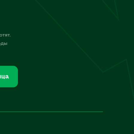
отят.
оды
мца