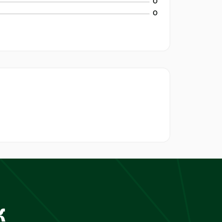
0
0
к