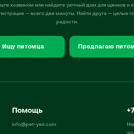
ьте хозяином или найдите уютный дом для щенков и к
гистрация — всего две минуты. Найти друга — целые г
радости.
Ищу питомца
Предлагаю пито
Помощь
+
info@pet-yes.com
На
до