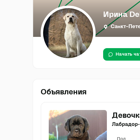
Ирина Del
Санкт-Пет
Начать ча
Объявления
Девочк
Лабрадор-
Пол