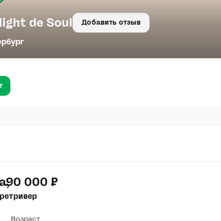
ight de Soul
Добавить отзыв
ербург
т
а
90 000 ₽
ретривер
Возраст