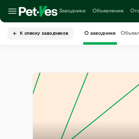
Заводчики
Объявления
От
О заводчике
Объяв
К списку заводчиков