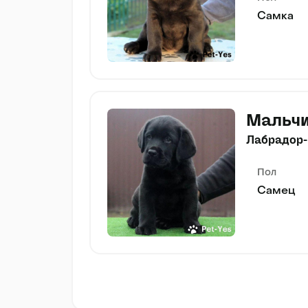
Самка
Мальч
Лабрадор-
Пол
Самец