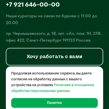
+7 921 646-00-00
Наши кураторы на связи по будням с 11:00 до
20:00
пр. Чернышевского, д. 18, лит. «А», пом. 1Н, 2ЛК,
офис 422, Санкт-Петербург 191123 Россия
Хочу работать с вами
Продолжая использование сервиса, вы даете
© 2026 Pet-Yes. ООО «Биржа домашних животных «Пет-Ес»
осуществляет деятельность в области информационных
согласие на обработку данных с вашего
технологий, деятельность по разработке и эксплуатации
устройства на условиях
Политики в отношении
собственного программного обеспечения, деятельность
порталов в информационно-коммуникационной сети Интернет и
обработки персональных данных.
является правообладателем программы для ЭВМ – «Биржа
домашних животных», свидетельство о регистрации
№2021612018 от 10 февраля 2021 года.
Понятно