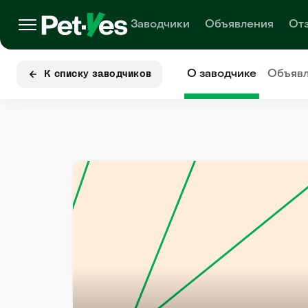
Заводчики
Объявления
От
О заводчике
Объяв
К списку заводчиков