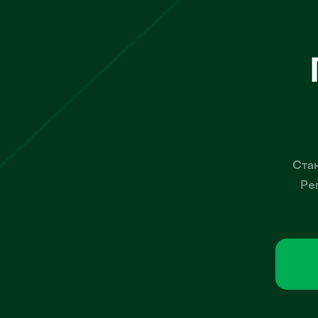
Стан
Ре