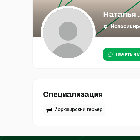
Наталья .
Новосибир
Начать ча
Специализация
Йоркширский терьер