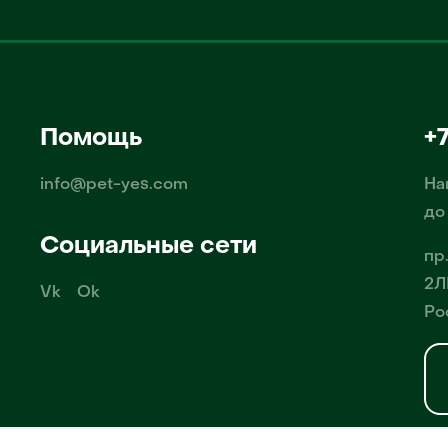
Помощь
+
info@pet-yes.com
На
до
Социальные сети
пр
2Л
Vk
Ok
Ро