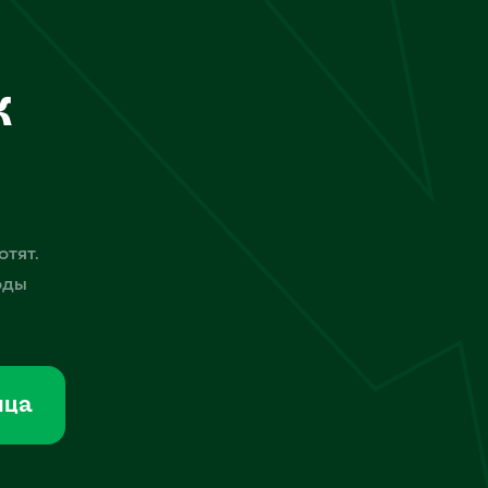
к
отят.
оды
мца