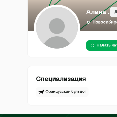
Алина .
Д
Новосибир
Начать ча
Специализация
Французский бульдог