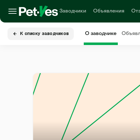
Заводчики
Объявления
От
О заводчике
Объяв
К списку заводчиков