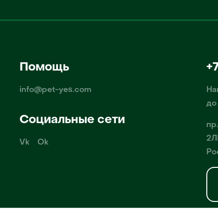
Помощь
+
info@pet-yes.com
На
до
Социальные сети
пр
2Л
Vk
Ok
Ро