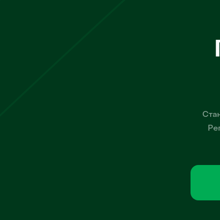
Стан
Ре