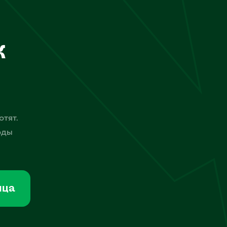
к
отят.
оды
мца