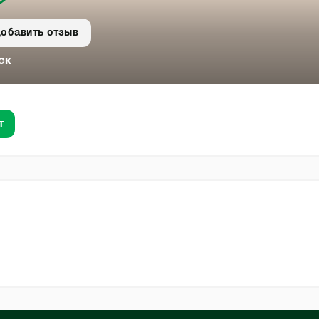
обавить отзыв
ск
т