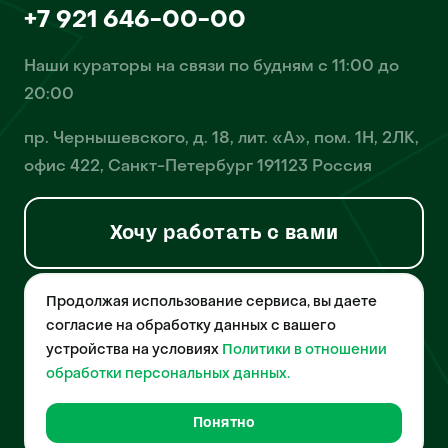
+7 921 646-00-00
Наши кураторы на связи по будням с 11:00 до
20:00
пр. Чернышевского, д. 18, лит. «А», пом. 1Н, 2ЛК,
офис 422, Санкт-Петербург 191123 Россия
Хочу работать с вами
Продолжая использование сервиса, вы даете
© 2026 Pet-Yes. ООО «Биржа домашних животных «Пет-Ес»
осуществляет деятельность в области информационных
согласие на обработку данных с вашего
технологий, деятельность по разработке и эксплуатации
устройства на условиях
Политики в отношении
собственного программного обеспечения, деятельность
порталов в информационно-коммуникационной сети Интернет и
обработки персональных данных.
является правообладателем программы для ЭВМ – «Биржа
домашних животных», свидетельство о регистрации
№2021612018 от 10 февраля 2021 года.
Понятно