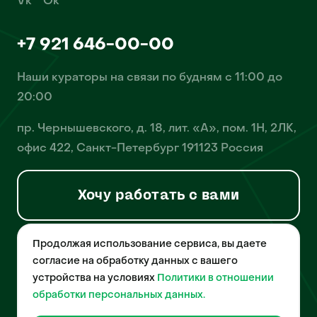
Vk
Ok
+7 921 646-00-00
Наши кураторы на связи по будням с 11:00 до
20:00
пр. Чернышевского, д. 18, лит. «А», пом. 1Н, 2ЛК,
офис 422, Санкт-Петербург 191123 Россия
Хочу работать с вами
Продолжая использование сервиса, вы даете
© 2026 Pet-Yes. ООО «Биржа домашних животных «Пет-Ес»
осуществляет деятельность в области информационных
согласие на обработку данных с вашего
технологий, деятельность по разработке и эксплуатации
устройства на условиях
Политики в отношении
собственного программного обеспечения, деятельность
порталов в информационно-коммуникационной сети Интернет и
обработки персональных данных.
является правообладателем программы для ЭВМ – «Биржа