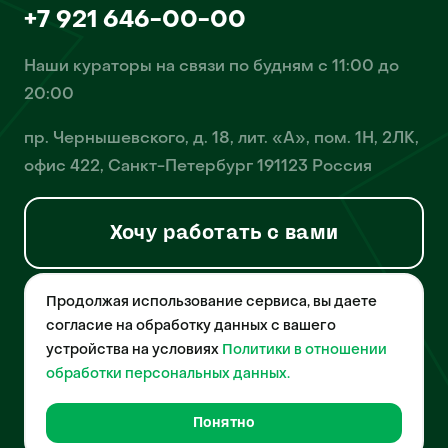
+7 921 646-00-00
Наши кураторы на связи по будням с 11:00 до
20:00
пр. Чернышевского, д. 18, лит. «А», пом. 1Н, 2ЛК,
офис 422, Санкт-Петербург 191123 Россия
Хочу работать с вами
Продолжая использование сервиса, вы даете
© 2026 Pet-Yes. ООО «Биржа домашних животных «Пет-Ес»
осуществляет деятельность в области информационных
согласие на обработку данных с вашего
технологий, деятельность по разработке и эксплуатации
устройства на условиях
Политики в отношении
собственного программного обеспечения, деятельность
порталов в информационно-коммуникационной сети Интернет и
обработки персональных данных.
является правообладателем программы для ЭВМ – «Биржа
домашних животных», свидетельство о регистрации
№2021612018 от 10 февраля 2021 года.
Понятно