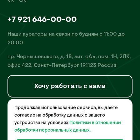
Vk
Ok
+7 921 646-00-00
Наши кураторы на связи по будням с 11:00 до
20:00
пр. Чернышевского, д. 18, лит. «А», пом. 1Н, 2ЛК,
офис 422, Санкт-Петербург 191123 Россия
Хочу работать с вами
Продолжая использование сервиса, вы даете
© 2026 Pet-Yes. ООО «Биржа домашних животных «Пет-Ес»
осуществляет деятельность в области информационных
согласие на обработку данных с вашего
технологий, деятельность по разработке и эксплуатации
устройства на условиях
Политики в отношении
собственного программного обеспечения, деятельность
порталов в информационно-коммуникационной сети Интернет и
обработки персональных данных.
является правообладателем программы для ЭВМ – «Биржа