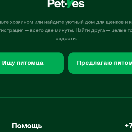
ьте хозяином или найдите уютный дом для щенков и к
гистрация — всего две минуты. Найти друга — целые г
радости.
Ищу питомца
Предлагаю пито
Помощь
+