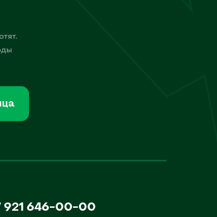
отят.
оды
мца
7 921 646-00-00