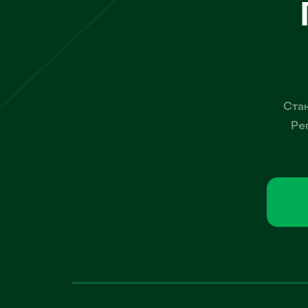
Стан
Ре