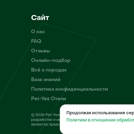
Сайт
О нас
FAQ
Отзывы
Онлайн-подбор
Всё о породах
База знаний
Политика конфиденциальности
Pet-Yes Отели
Продолжая использование серв
© 2026 Pet-Yes. ООО «Биржа домашних животных «Пет
разработке и эксплуатации собственного программног
Политики в отношении обрабо
является правообладателем программы для ЭВМ – «Бир