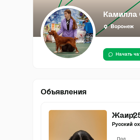
Камилла 
Воронеж
Начать ча
Объявления
Жаир
2
Русский о
Пол