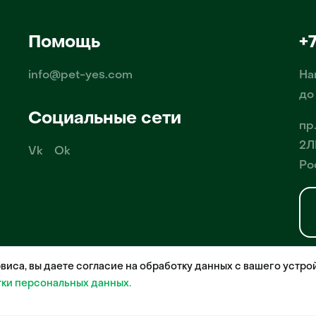
Помощь
+
info@pet-yes.com
На
до
Социальные сети
пр
2Л
Vk
Ok
Ро
иса, вы даете согласие на обработку данных с вашего устро
-Ес» осуществляет деятельность в области информационных технологи
о обеспечения, деятельность порталов в информационно-коммуникацио
тки персональных данных.
жа домашних животных», свидетельство о регистрации №2021612018 от