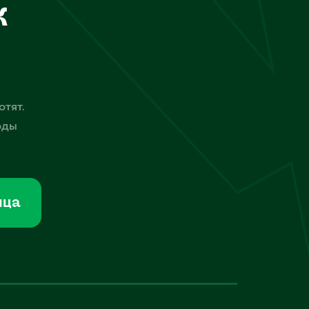
к
отят.
оды
мца