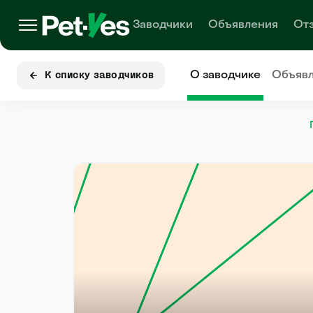
Заводчики
Объявления
От
О заводчике
Объяв
К списку заводчиков