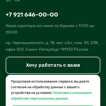
Vk
Ok
+7 921 646-00-00
Наши кураторы на связи по будням с 11:00 до
20:00
пр. Чернышевского, д. 18, лит. «А», пом. 1Н, 2ЛК,
офис 422, Санкт-Петербург 191123 Россия
Хочу работать с вами
Продолжая использование сервиса, вы даете
© 2026 Pet-Yes. ООО «Биржа домашних животных «Пет-Ес»
осуществляет деятельность в области информационных
согласие на обработку данных с вашего
технологий, деятельность по разработке и эксплуатации
устройства на условиях
Политики в отношении
собственного программного обеспечения, деятельность
порталов в информационно-коммуникационной сети Интернет и
обработки персональных данных.
является правообладателем программы для ЭВМ – «Биржа