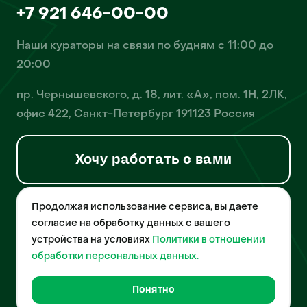
+7 921 646-00-00
Наши кураторы на связи по будням с 11:00 до
20:00
пр. Чернышевского, д. 18, лит. «А», пом. 1Н, 2ЛК,
офис 422, Санкт-Петербург 191123 Россия
Хочу работать с вами
Продолжая использование сервиса, вы даете
© 2026 Pet-Yes. ООО «Биржа домашних животных «Пет-Ес»
осуществляет деятельность в области информационных
согласие на обработку данных с вашего
технологий, деятельность по разработке и эксплуатации
устройства на условиях
Политики в отношении
собственного программного обеспечения, деятельность
порталов в информационно-коммуникационной сети Интернет и
обработки персональных данных.
является правообладателем программы для ЭВМ – «Биржа
домашних животных», свидетельство о регистрации
№2021612018 от 10 февраля 2021 года.
Понятно