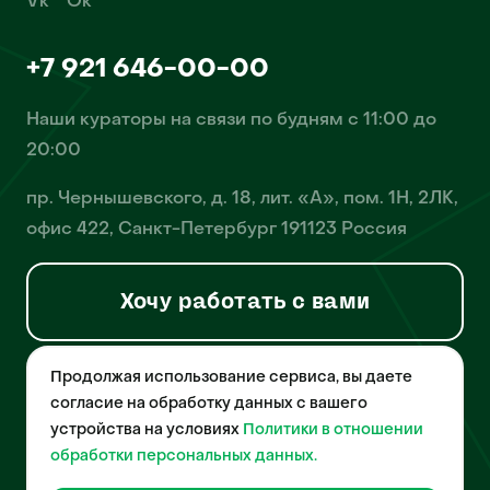
Vk
Ok
+7 921 646-00-00
Наши кураторы на связи по будням с 11:00 до
20:00
пр. Чернышевского, д. 18, лит. «А», пом. 1Н, 2ЛК,
офис 422, Санкт-Петербург 191123 Россия
Хочу работать с вами
Продолжая использование сервиса, вы даете
© 2026 Pet-Yes. ООО «Биржа домашних животных «Пет-Ес»
осуществляет деятельность в области информационных
согласие на обработку данных с вашего
технологий, деятельность по разработке и эксплуатации
устройства на условиях
Политики в отношении
собственного программного обеспечения, деятельность
порталов в информационно-коммуникационной сети Интернет и
обработки персональных данных.
является правообладателем программы для ЭВМ – «Биржа