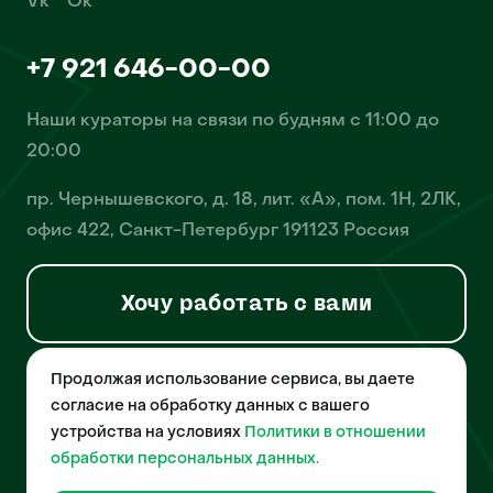
Vk
Ok
+7 921 646-00-00
Наши кураторы на связи по будням с 11:00 до
20:00
пр. Чернышевского, д. 18, лит. «А», пом. 1Н, 2ЛК,
офис 422, Санкт-Петербург 191123 Россия
Хочу работать с вами
Продолжая использование сервиса, вы даете
© 2026 Pet-Yes. ООО «Биржа домашних животных «Пет-Ес»
осуществляет деятельность в области информационных
согласие на обработку данных с вашего
технологий, деятельность по разработке и эксплуатации
устройства на условиях
Политики в отношении
собственного программного обеспечения, деятельность
порталов в информационно-коммуникационной сети Интернет и
обработки персональных данных.
является правообладателем программы для ЭВМ – «Биржа