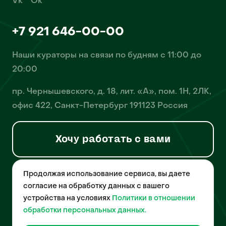
Vk
Ok
+7 921 646-00-00
Наши кураторы на связи по будням с 11:00 до
20:00
пр. Чернышевского, д. 18, лит. «А», пом. 1Н, 2ЛК,
офис 422, Санкт-Петербург 191123 Россия
Хочу работать с вами
Продолжая использование сервиса, вы даете
© 2026 Pet-Yes. ООО «Биржа домашних животных «Пет-Ес»
осуществляет деятельность в области информационных
согласие на обработку данных с вашего
технологий, деятельность по разработке и эксплуатации
устройства на условиях
Политики в отношении
собственного программного обеспечения, деятельность
порталов в информационно-коммуникационной сети Интернет и
обработки персональных данных.
является правообладателем программы для ЭВМ – «Биржа