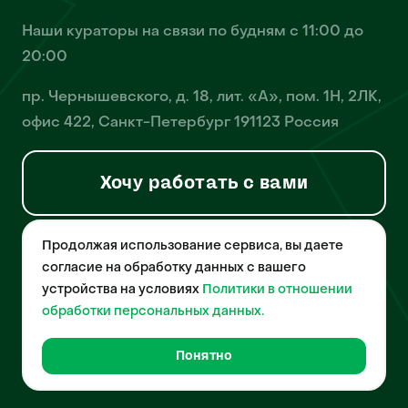
Наши кураторы на связи по будням с 11:00 до
20:00
пр. Чернышевского, д. 18, лит. «А», пом. 1Н, 2ЛК,
офис 422, Санкт-Петербург 191123 Россия
Хочу работать с вами
Продолжая использование сервиса, вы даете
© 2026 Pet-Yes. ООО «Биржа домашних животных «Пет-Ес»
осуществляет деятельность в области информационных
согласие на обработку данных с вашего
технологий, деятельность по разработке и эксплуатации
устройства на условиях
Политики в отношении
собственного программного обеспечения, деятельность
порталов в информационно-коммуникационной сети Интернет и
обработки персональных данных.
является правообладателем программы для ЭВМ – «Биржа
домашних животных», свидетельство о регистрации
№2021612018 от 10 февраля 2021 года.
Понятно