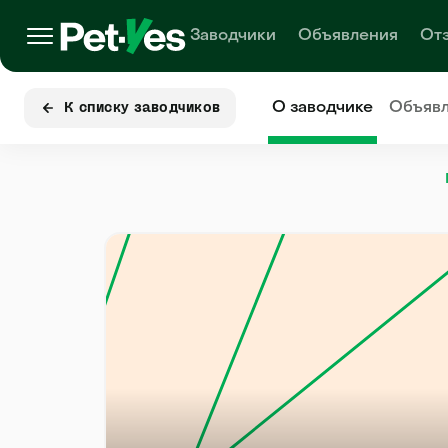
Заводчики
Объявления
От
О заводчике
Объяв
К списку заводчиков