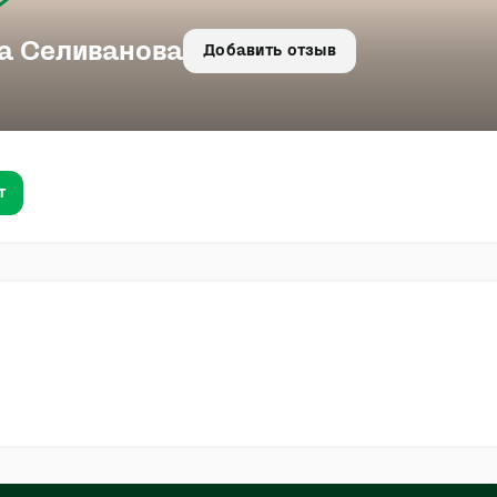
а Селиванова
Добавить отзыв
т