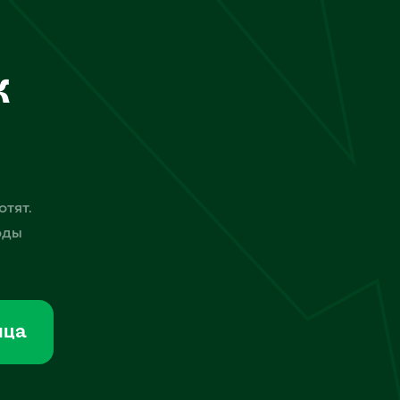
к
отят.
оды
мца