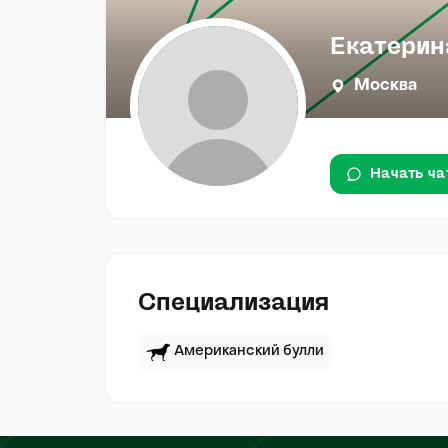
Екатерин
Москва
Начать ча
Специализация
Американский булли