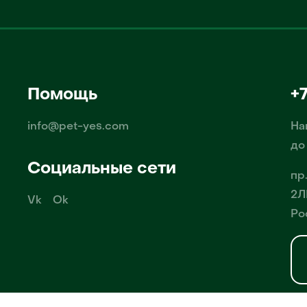
Помощь
+
info@pet-yes.com
На
до
Социальные сети
пр
2Л
Vk
Ok
Ро