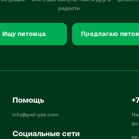
гистрация — всего две минуты. Найти друга — целые г
радости.
Ищу питомца
Предлагаю пито
Помощь
+
info@pet-yes.com
На
до
Социальные сети
пр