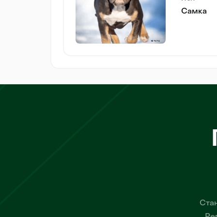
Самка
Стан