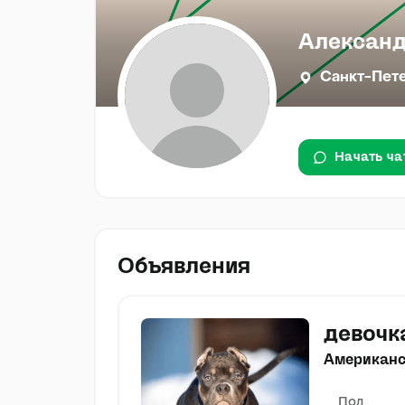
Александ
Санкт-Пет
Начать ча
Объявления
девочк
Американс
Пол