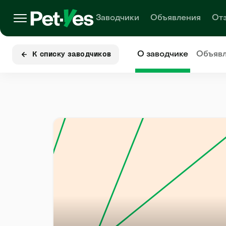
Заводчики
Объявления
От
О заводчике
Объяв
К списку заводчиков