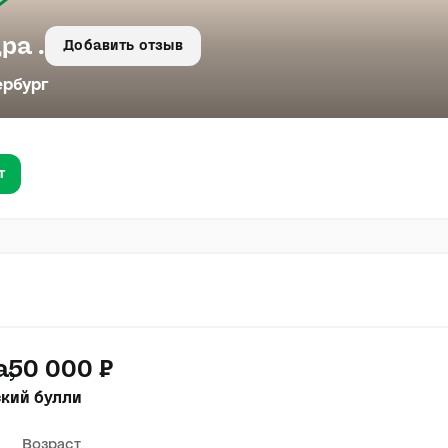
ра .
Добавить отзыв
ербург
т
а
50 000 ₽
кий булли
Возраст