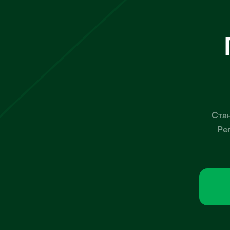
Стан
Ре