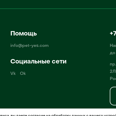
Помощь
+
info@pet-yes.com
На
до
Социальные сети
пр
2Л
Vk
Ok
Ро