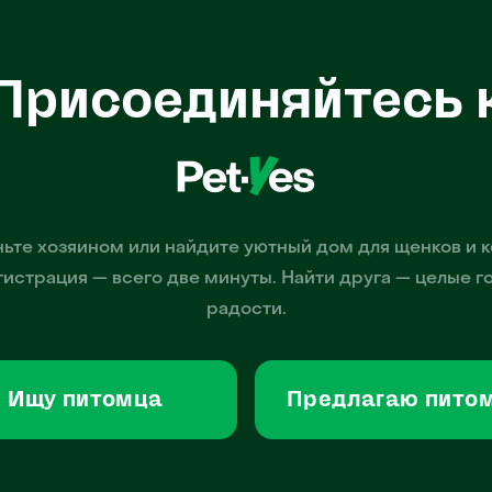
Присоединяйтесь 
ьте хозяином или найдите уютный дом для щенков и к
гистрация — всего две минуты. Найти друга — целые г
радости.
Ищу питомца
Предлагаю пито