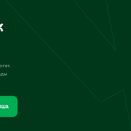
к
отят.
оды
мца