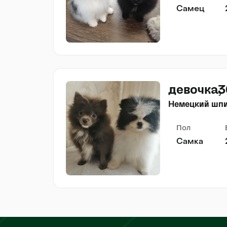
Самец
девочка
3
Немецкий шп
Пол
Самка