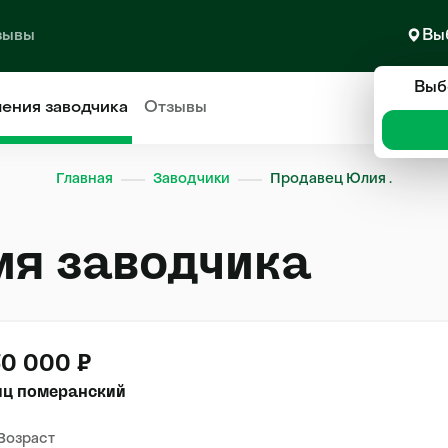
зывы
Вы
Выб
ления
заводчика
Отзывы
Главная
Заводчики
Продавец Юлия .
ия заводчика
0 000 ₽
иц померанский
Возраст