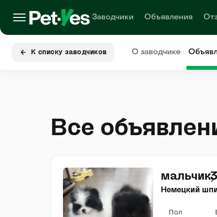
Заводчики
Объявления
От
О заводчике
Объяв
К списку заводчиков
Все объявлен
мальчик
3
Немецкий шп
Пол