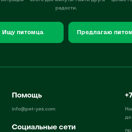
гистрация — всего две минуты. Найти друга — целые г
радости.
Ищу питомца
Предлагаю пито
Помощь
+
info@pet-yes.com
На
до
Социальные сети
пр