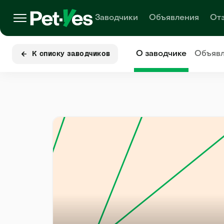
Заводчики
Объявления
От
О заводчике
Объяв
К списку заводчиков