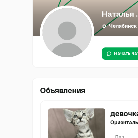
Наталья .
Челябинск
Начать ча
Объявления
девочк
Ориенталь
Пол