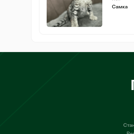
Самка
Стан