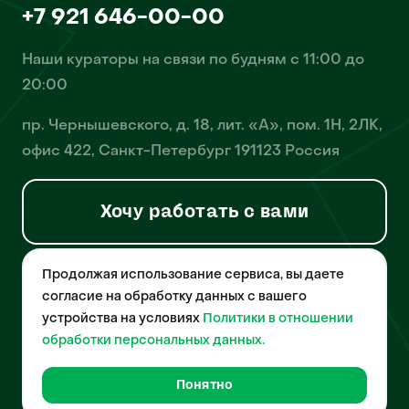
+7 921 646-00-00
Наши кураторы на связи по будням с 11:00 до
20:00
пр. Чернышевского, д. 18, лит. «А», пом. 1Н, 2ЛК,
офис 422, Санкт-Петербург 191123 Россия
Хочу работать с вами
Продолжая использование сервиса, вы даете
© 2026 Pet-Yes. ООО «Биржа домашних животных «Пет-Ес»
осуществляет деятельность в области информационных
согласие на обработку данных с вашего
технологий, деятельность по разработке и эксплуатации
устройства на условиях
Политики в отношении
собственного программного обеспечения, деятельность
порталов в информационно-коммуникационной сети Интернет и
обработки персональных данных.
является правообладателем программы для ЭВМ – «Биржа
домашних животных», свидетельство о регистрации
№2021612018 от 10 февраля 2021 года.
Понятно