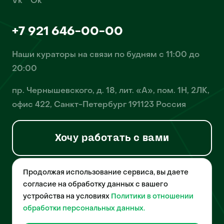
Vk
Ok
+7 921 646-00-00
Наши кураторы на связи по будням с 11:00 до
20:00
пр. Чернышевского, д. 18, лит. «А», пом. 1Н, 2ЛК,
офис 422, Санкт-Петербург 191123 Россия
Хочу работать с вами
Продолжая использование сервиса, вы даете
© 2026 Pet-Yes. ООО «Биржа домашних животных «Пет-Ес»
осуществляет деятельность в области информационных
согласие на обработку данных с вашего
технологий, деятельность по разработке и эксплуатации
устройства на условиях
Политики в отношении
собственного программного обеспечения, деятельность
порталов в информационно-коммуникационной сети Интернет и
обработки персональных данных.
является правообладателем программы для ЭВМ – «Биржа