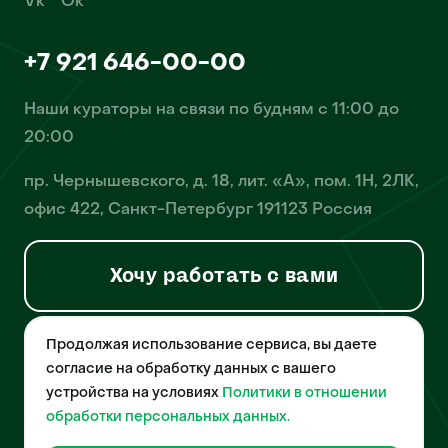
Vk
Ok
+7 921 646-00-00
Наши кураторы на связи по будням с 11:00 до
20:00
пр. Чернышевского, д. 18, лит. «А», пом. 1Н, 2ЛК,
офис 422, Санкт-Петербург 191123 Россия
Хочу работать с вами
Продолжая использование сервиса, вы даете
© 2026 Pet-Yes. ООО «Биржа домашних животных «Пет-Ес»
осуществляет деятельность в области информационных
согласие на обработку данных с вашего
технологий, деятельность по разработке и эксплуатации
устройства на условиях
Политики в отношении
собственного программного обеспечения, деятельность
порталов в информационно-коммуникационной сети Интернет и
обработки персональных данных.
является правообладателем программы для ЭВМ – «Биржа