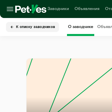
Заводчики
Объявления
От
О заводчике
Объяв
К списку заводчиков