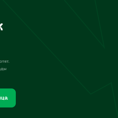
к
отят.
оды
мца