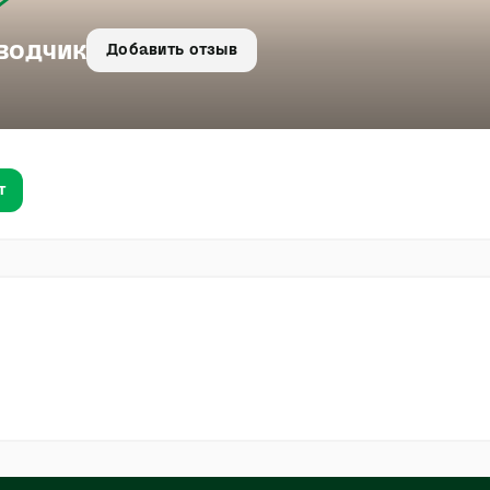
водчик
Добавить отзыв
т