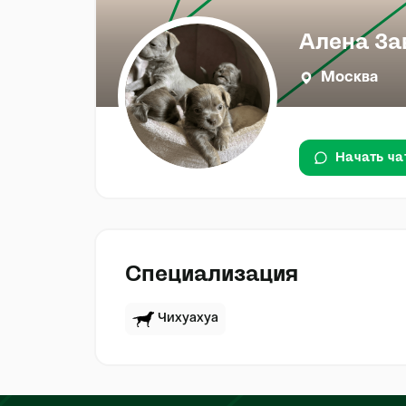
Алена За
Москва
Начать ча
Специализация
Чихуахуа