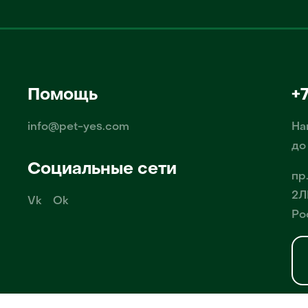
Помощь
+
info@pet-yes.com
На
до
Социальные сети
пр
2Л
Vk
Ok
Ро