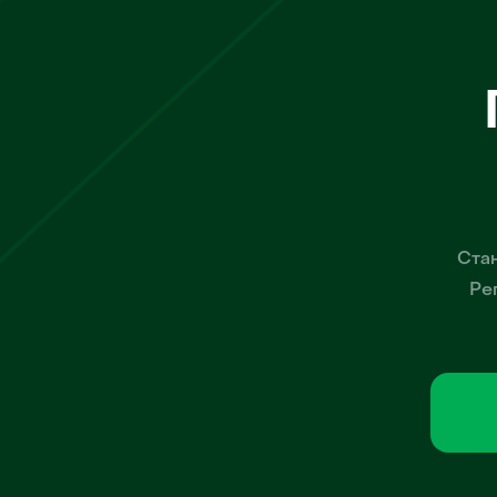
Стан
Ре