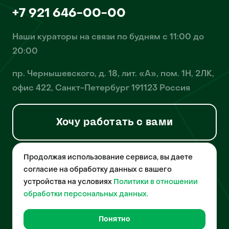
+7 921 646-00-00
Наши кураторы на связи по будням с 11:00 до
20:00
пр. Чернышевского, д. 18, лит. «А», пом. 1Н, 2ЛК,
офис 422, Санкт-Петербург 191123 Россия
Хочу работать с вами
Продолжая использование сервиса, вы даете
© 2026 Pet-Yes. ООО «Биржа домашних животных «Пет-Ес»
осуществляет деятельность в области информационных
согласие на обработку данных с вашего
технологий, деятельность по разработке и эксплуатации
устройства на условиях
Политики в отношении
собственного программного обеспечения, деятельность
порталов в информационно-коммуникационной сети Интернет и
обработки персональных данных.
является правообладателем программы для ЭВМ – «Биржа
домашних животных», свидетельство о регистрации
№2021612018 от 10 февраля 2021 года.
Понятно