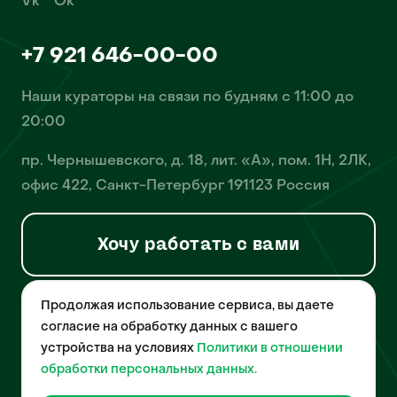
Vk
Ok
+7 921 646-00-00
Наши кураторы на связи по будням с 11:00 до
20:00
пр. Чернышевского, д. 18, лит. «А», пом. 1Н, 2ЛК,
офис 422, Санкт-Петербург 191123 Россия
Хочу работать с вами
Продолжая использование сервиса, вы даете
© 2026 Pet-Yes. ООО «Биржа домашних животных «Пет-Ес»
осуществляет деятельность в области информационных
согласие на обработку данных с вашего
технологий, деятельность по разработке и эксплуатации
устройства на условиях
Политики в отношении
собственного программного обеспечения, деятельность
порталов в информационно-коммуникационной сети Интернет и
обработки персональных данных.
является правообладателем программы для ЭВМ – «Биржа