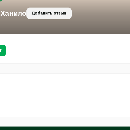
 Ханило
Добавить отзыв
т