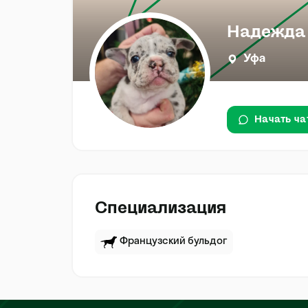
Надежда
Уфа
Начать ча
Специализация
Французский бульдог