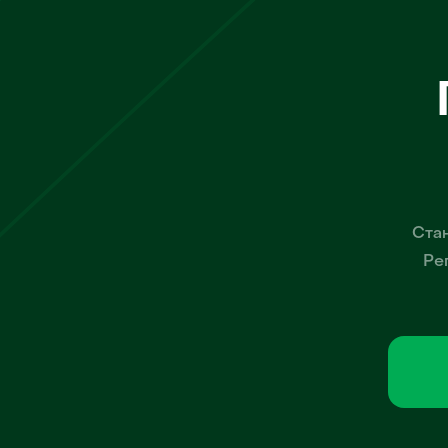
Стан
Ре