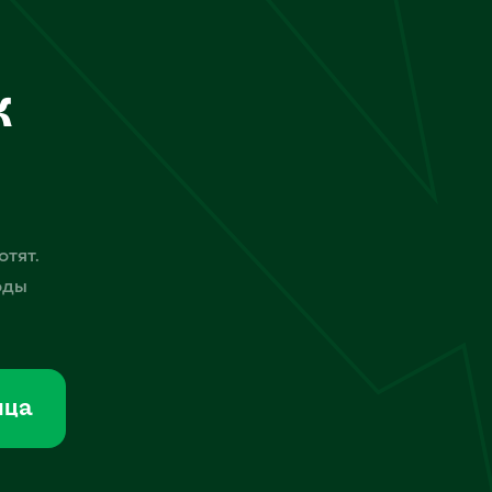
к
отят.
оды
мца