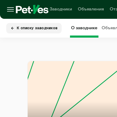
Заводчики
Объявления
От
О заводчике
Объяв
К списку заводчиков