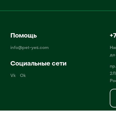
Помощь
+
info@pet-yes.com
На
до
Социальные сети
пр
2Л
Vk
Ok
Ро