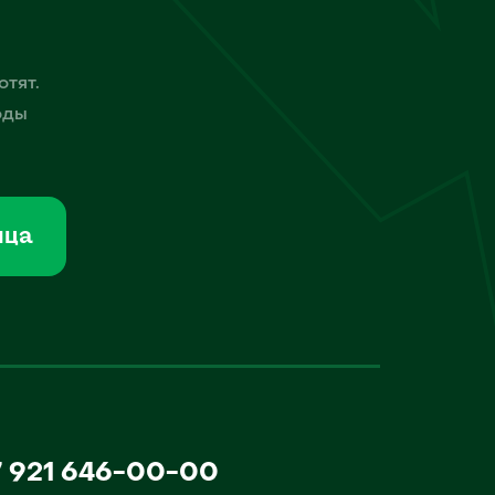
отят.
оды
мца
7 921 646-00-00