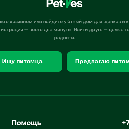
ьте хозяином или найдите уютный дом для щенков и к
гистрация — всего две минуты. Найти друга — целые г
радости.
Ищу питомца
Предлагаю пито
Помощь
+