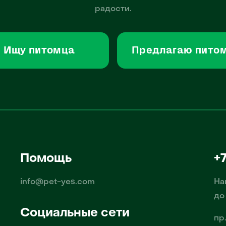
радости.
Ищу питомца
Предлагаю пито
Помощь
+
info@pet-yes.com
На
до
Социальные сети
пр