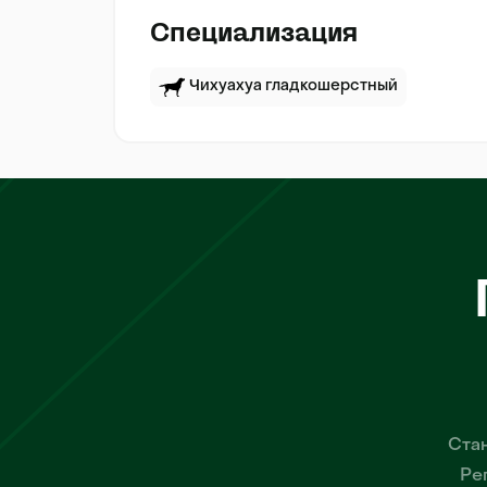
Специализация
Чихуахуа гладкошерстный
Стан
Ре