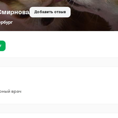
Смирнова
Добавить отзыв
ербург
т
рный врач