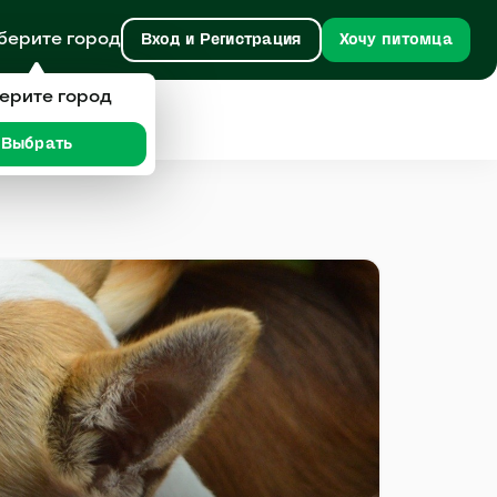
берите город
Вход и Регистрация
Хочу питомца
ерите город
Выбрать