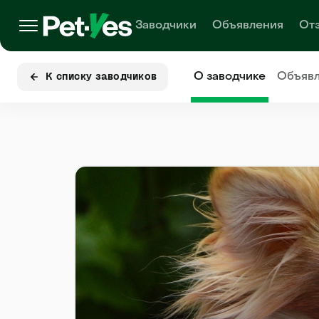
Заводчики
Объявления
От
О заводчике
Объяв
К списку заводчиков