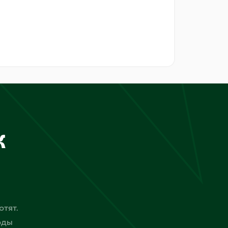
к
отят.
оды