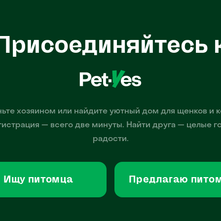
Присоединяйтесь 
ьте хозяином или найдите уютный дом для щенков и к
гистрация — всего две минуты. Найти друга — целые г
радости.
Ищу питомца
Предлагаю пито