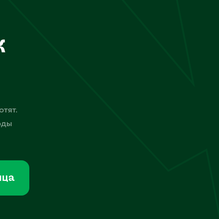
к
отят.
оды
мца