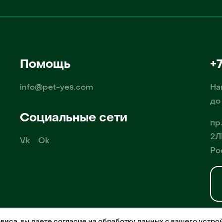
Помощь
+
info@pet-yes.com
На
до
Социальные сети
пр
2Л
Vk
Ok
Ро