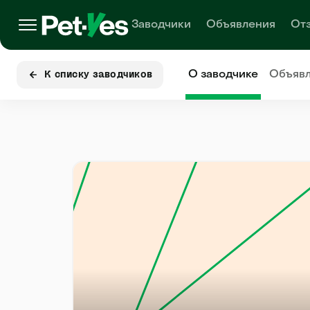
Заводчики
Объявления
От
О заводчике
Объяв
К списку заводчиков