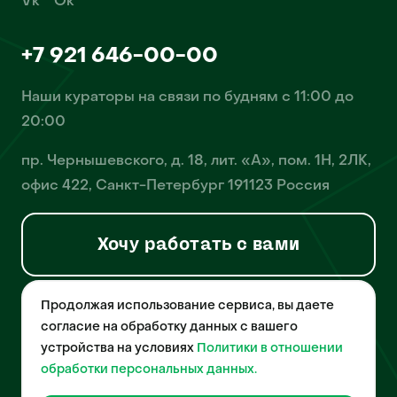
Vk
Ok
+7 921 646-00-00
Наши кураторы на связи по будням с 11:00 до
20:00
пр. Чернышевского, д. 18, лит. «А», пом. 1Н, 2ЛК,
офис 422, Санкт-Петербург 191123 Россия
Хочу работать с вами
Продолжая использование сервиса, вы даете
© 2026 Pet-Yes. ООО «Биржа домашних животных «Пет-Ес»
осуществляет деятельность в области информационных
согласие на обработку данных с вашего
технологий, деятельность по разработке и эксплуатации
устройства на условиях
Политики в отношении
собственного программного обеспечения, деятельность
порталов в информационно-коммуникационной сети Интернет и
обработки персональных данных.
является правообладателем программы для ЭВМ – «Биржа