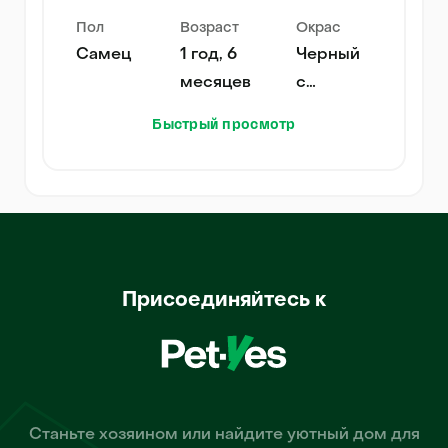
Пол
Возраст
Окрас
Самец
1 год, 6
Черный
месяцев
с
подпалом
Быстрый просмотр
Присоединяйтесь к
Станьте хозяином или найдите уютный дом для