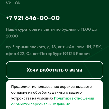
Vk
Ok
+7 921 646-00-00
Наши кураторы на связи по будням с 11:00 до
20:00
пр. Чернышевского, д. 18, лит. «А», пом. 1Н, 2ЛК,
офис 422, Санкт-Петербург 191123 Россия
Хочу работать с вами
Продолжая использование сервиса, вы даете
© 2026 Pet-Yes. ООО «Биржа домашних животных «Пет-Ес»
осуществляет деятельность в области информационных
согласие на обработку данных с вашего
технологий, деятельность по разработке и эксплуатации
устройства на условиях
Политики в отношении
собственного программного обеспечения, деятельность
порталов в информационно-коммуникационной сети Интернет и
обработки персональных данных.
является правообладателем программы для ЭВМ – «Биржа