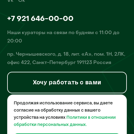
Vk
Ok
+7 921 646-00-00
Наши кураторы на связи по будням с 11:00 до
20:00
пр. Чернышевского, д. 18, лит. «А», пом. 1Н, 2ЛК,
офис 422, Санкт-Петербург 191123 Россия
Хочу работать с вами
Продолжая использование сервиса, вы даете
© 2026 Pet-Yes. ООО «Биржа домашних животных «Пет-Ес»
осуществляет деятельность в области информационных
согласие на обработку данных с вашего
технологий, деятельность по разработке и эксплуатации
устройства на условиях
Политики в отношении
собственного программного обеспечения, деятельность
порталов в информационно-коммуникационной сети Интернет и
обработки персональных данных.
является правообладателем программы для ЭВМ – «Биржа