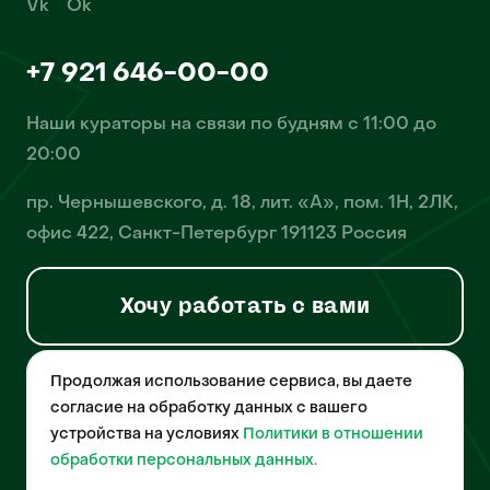
Vk
Ok
+7 921 646-00-00
Наши кураторы на связи по будням с 11:00 до
20:00
пр. Чернышевского, д. 18, лит. «А», пом. 1Н, 2ЛК,
офис 422, Санкт-Петербург 191123 Россия
Хочу работать с вами
Продолжая использование сервиса, вы даете
© 2026 Pet-Yes. ООО «Биржа домашних животных «Пет-Ес»
осуществляет деятельность в области информационных
согласие на обработку данных с вашего
технологий, деятельность по разработке и эксплуатации
устройства на условиях
Политики в отношении
собственного программного обеспечения, деятельность
порталов в информационно-коммуникационной сети Интернет и
обработки персональных данных.
является правообладателем программы для ЭВМ – «Биржа