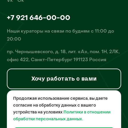
Vk
Ok
+7 921 646-00-00
Наши кураторы на связи по будням с 11:00 до
20:00
пр. Чернышевского, д. 18, лит. «А», пом. 1Н, 2ЛК,
офис 422, Санкт-Петербург 191123 Россия
Хочу работать с вами
Продолжая использование сервиса, вы даете
© 2026 Pet-Yes. ООО «Биржа домашних животных «Пет-Ес»
осуществляет деятельность в области информационных
согласие на обработку данных с вашего
технологий, деятельность по разработке и эксплуатации
устройства на условиях
Политики в отношении
собственного программного обеспечения, деятельность
порталов в информационно-коммуникационной сети Интернет и
обработки персональных данных.
является правообладателем программы для ЭВМ – «Биржа