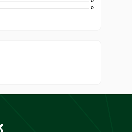
0
0
к