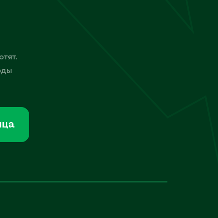
отят.
оды
мца