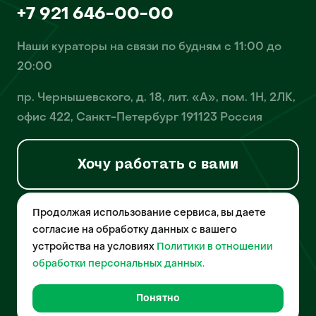
+7 921 646-00-00
Наши кураторы на связи по будням с 11:00 до
20:00
пр. Чернышевского, д. 18, лит. «А», пом. 1Н, 2ЛК,
офис 422, Санкт-Петербург 191123 Россия
Хочу работать с вами
Продолжая использование сервиса, вы даете
© 2026 Pet-Yes. ООО «Биржа домашних животных «Пет-Ес»
осуществляет деятельность в области информационных
согласие на обработку данных с вашего
технологий, деятельность по разработке и эксплуатации
устройства на условиях
Политики в отношении
собственного программного обеспечения, деятельность
порталов в информационно-коммуникационной сети Интернет и
обработки персональных данных.
является правообладателем программы для ЭВМ – «Биржа
домашних животных», свидетельство о регистрации
№2021612018 от 10 февраля 2021 года.
Понятно