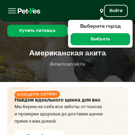
Войти
Выберите город
Купить питомца
Сравнить
Выбрать
Американская акита
American akita
КОНСЬЕРЖ-СЕРВИС
Найдем идеального щенка для вас
Мы берем на себя все заботы: от поиска
и проверки здоровья до доставки щенка
прямо к вам домой.