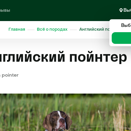
зывы
Вы
Выб
Главная
Всё о породах
Английский пойнтер
глийский пойнтер
 pointer