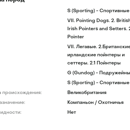
па пород
S (Sporting) - Спортивные
VII. Pointing Dogs. 2. Briti
Irish Pointers and Setters. 
Pointer
VII. Легавые. 2.Британски
ирландские пойнтеры и
сеттеры. 2.1 Пойнтеры
G (Gundog) - Подружейн
S (Sporting) - Спортивные
а происхождения:
Великобритания
азначение:
Компаньон / Охотничья
идности:
Нет