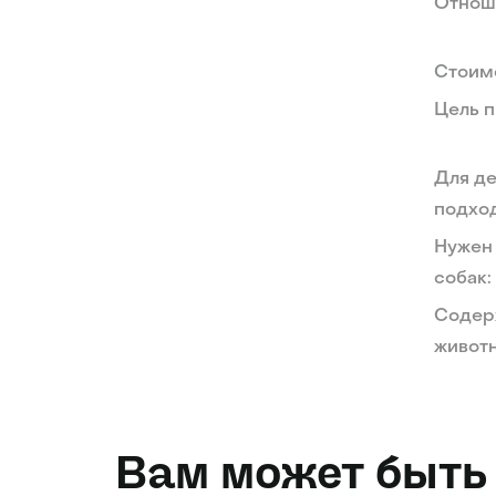
Отноше
Стоим
Цель п
Для де
подход
Нужен
собак:
Содер
живот
Вам может быть