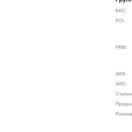
Груп
KKC:
FCI:
РКФ:
AKK:
AKC:
Стран
Предн
Разнов