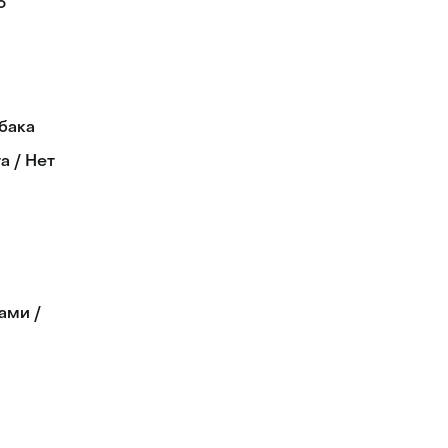
о
бака
а / Нет
ами /