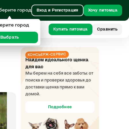
берите город
Вход и Регистрация
Хочу питомца
ерите город
Купить питомца
Сравнить
Выбрать
КОНСЬЕРЖ-СЕРВИС
Найдем идеального щенка
для вас
Мы берем на себя все заботы: от
поиска и проверки здоровья до
доставки щенка прямо к вам
домой.
Подробнее