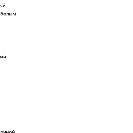
ый,
 белым
ный
точной