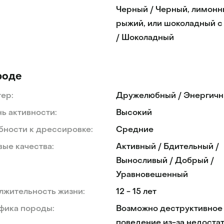
Черный / Черный, лимонн
рыжий, или шоколадный с
/ Шоколадный
роде
ер:
Дружелюбный / Энергич
ь активности:
Высокий
ности к дрессировке:
Средние
ые качества:
Активный / Бдительный /
Выносливый / Добрый /
Уравновешенный
лжительность жизни:
12 - 15 лет
фика породы:
Возможно деструктивное
поведение из-за недоста