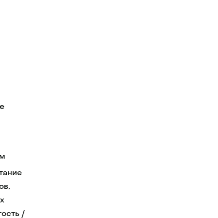
е
см
тание
ов,
х
ость /