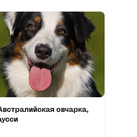
Австралийская овчарка,
аусси