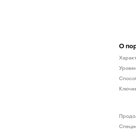
О по
Характ
Уровен
Способ
Ключев
Продо
Специ