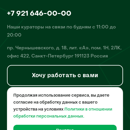
+7 921 646-00-00
Наши кураторы на связи по будням с 11:00 до
20:00
пр. Чернышевского, д. 18, лит. «А», пом. 1Н, 2ЛК,
офис 422, Санкт-Петербург 191123 Россия
Хочу работать с вами
Продолжая использование сервиса, вы даете
© 2026 Pet-Yes. ООО «Биржа домашних животных «Пет-Ес»
осуществляет деятельность в области информационных
согласие на обработку данных с вашего
технологий, деятельность по разработке и эксплуатации
устройства на условиях
Политики в отношении
собственного программного обеспечения, деятельность
порталов в информационно-коммуникационной сети Интернет и
обработки персональных данных.
является правообладателем программы для ЭВМ – «Биржа
домашних животных», свидетельство о регистрации