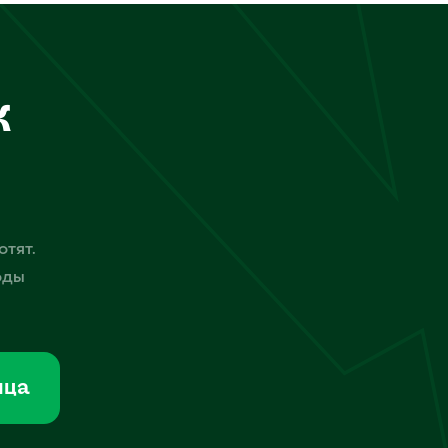
к
отят.
оды
мца