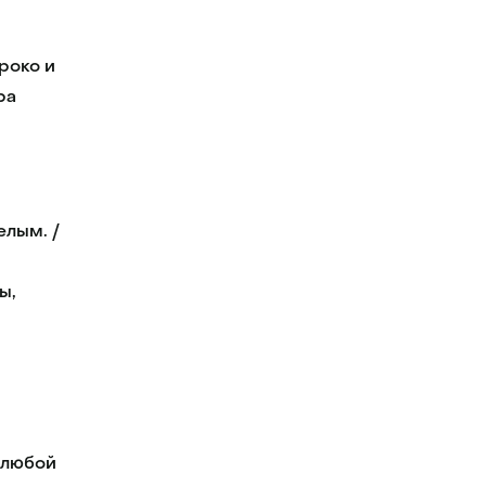
роко и
ра
елым. /
ы,
 любой