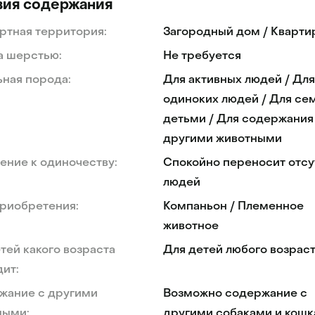
вия содержания
ртная территория:
Загородный дом / Кварти
а шерстью:
Не требуется
ная порода:
Для активных людей / Для
одиноких людей / Для се
детьми / Для содержания
другими животными
ние к одиночеству:
Спокойно переносит отсу
людей
риобретения:
Компаньон / Племенное
животное
тей какого возраста
Для детей любого возрас
ит:
жание с другими
Возможно содержание с
ными:
другими собаками и кош