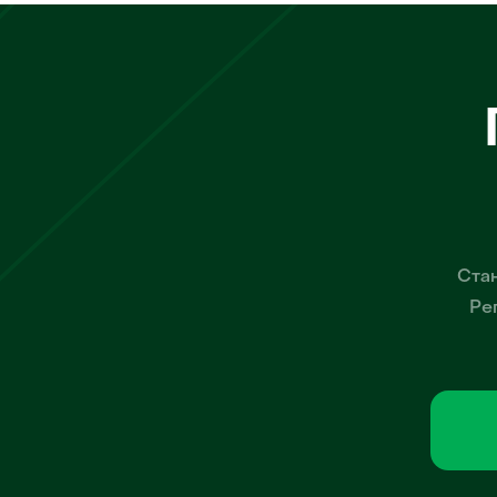
Стан
Ре