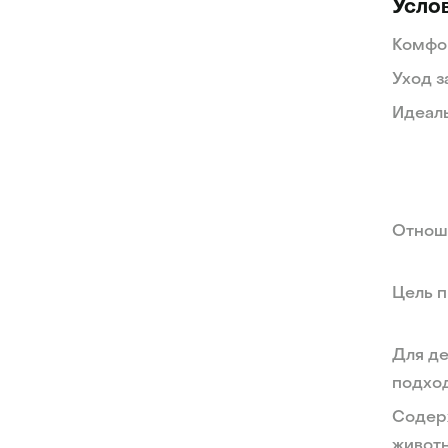
Усло
Комфо
Уход з
Идеаль
Отноше
Цель п
Для де
подход
Содер
живот