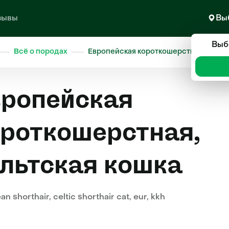
зывы
Вы
Выб
Всё о породах
Европейская короткошерстная, кельтс
вропейская
роткошерстная,
льтская кошка
n shorthair, celtic shorthair cat, eur, kkh