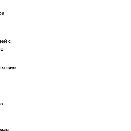
ра
мей с
 с
тствие
та
ками