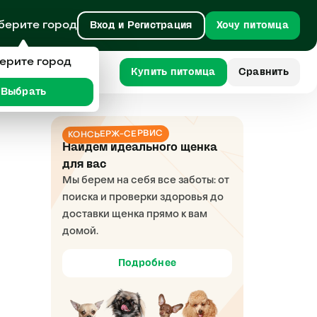
берите город
Вход и Регистрация
Хочу питомца
ерите город
кая кошка
Купить питомца
Сравнить
Выбрать
КОНСЬЕРЖ-СЕРВИС
Найдем идеального щенка
для вас
Мы берем на себя все заботы: от
поиска и проверки здоровья до
доставки щенка прямо к вам
домой.
Подробнее