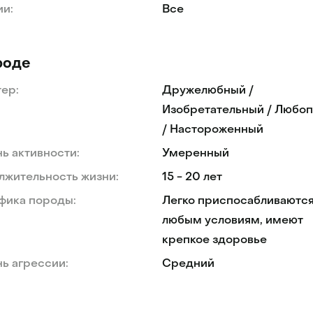
ии:
Все
роде
ер:
Дружелюбный /
Изобретательный / Любо
/ Настороженный
ь активности:
Умеренный
лжительность жизни:
15 - 20 лет
фика породы:
Легко приспосабливаются
любым условиям, имеют
крепкое здоровье
ь агрессии:
Средний