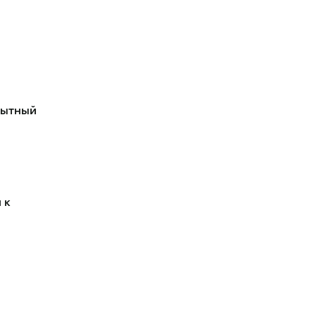
пытный
 к