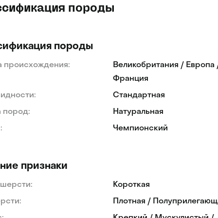
ссификация породы
сификация породы
а происхождения:
Великобритания / Европа 
Франция
идности:
Cтандартная
 пород:
Натуральная
:
Чемпионский
ние признаки
 шерсти:
Короткая
рсти:
Плотная / Полуприлегающ