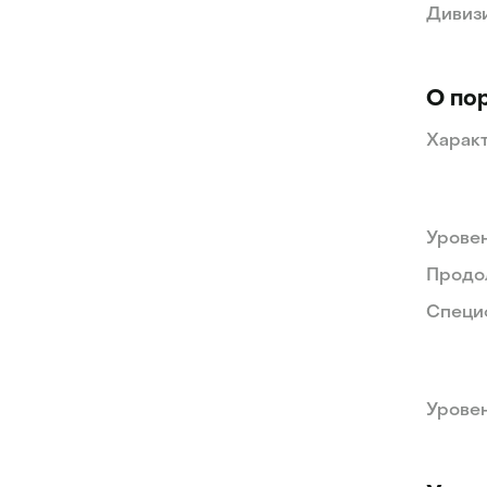
Дивиз
О по
Характ
Уровен
Продо
Специ
Уровен