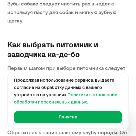
Зубы собаке следует чистить раз в неделю,
используя пасту для собак и мягкую зубную
щетку.
Как выбрать питомник и
заводчика ка-де-бо
Первым шагом при выборе питомника следует
собрать всю имеющую информацию
. Интернет
Продолжая использование сервиса, вы даете
является отличным инструментом для этого.
согласие на обработку данных с вашего
Просмотрите сайты, почитайте форумы,
устройства на условиях
Политики в отношении
изучите породные группы. Обратите внимание
обработки персональных данных.
на отзывы владельцев, рекомендации других
Понятно
заводчиков и специалистов по породе.
Фотогр
Обратитесь к национальному клубу породы. Он
Краткая