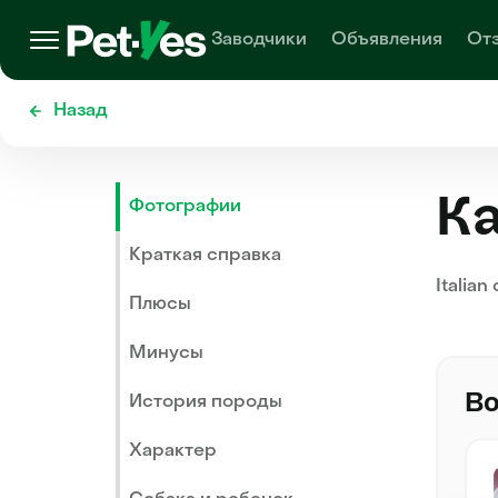
Заводчики
Объявления
От
Назад
К
Фотографии
Краткая справка
Italian
Плюсы
Минусы
Во
История породы
Характер
Миша
20 000 ₽