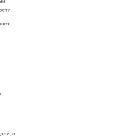
ый
ости.
чает
и
дей, с