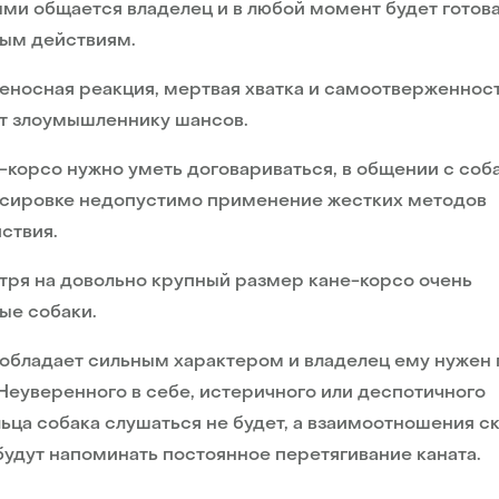
ми общается владелец и в любой момент будет готова
ным действиям.
носная реакция, мертвая хватка и самоотверженност
т злоумышленнику шансов.
-корсо нужно уметь договариваться, в общении с соб
ссировке недопустимо применение жестких методов
ствия.
ря на довольно крупный размер кане-корсо очень
ые собаки.
обладает сильным характером и владелец ему нужен
 Неуверенного в себе, истеричного или деспотичного
ьца собака слушаться не будет, а взаимоотношения с
будут напоминать постоянное перетягивание каната.