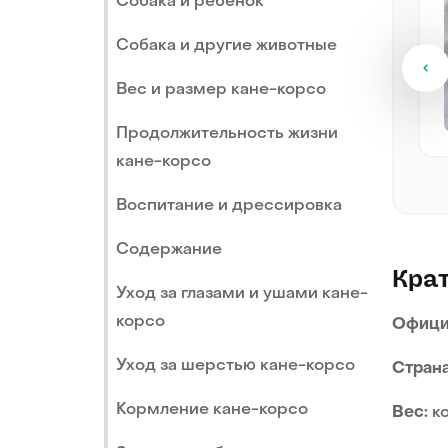
Собака и ребенок
Кане-корсо
Самец
6 месяцев, 29 дней
Собака и другие животные
Вес и размер кане-корсо
Посмотреть
Продолжительность жизни
кане-корсо
Воспитание и дрессировка
Содержание
Крат
Уход за глазами и ушами кане-
корсо
Офици
Уход за шерстью кане-корсо
Страна
Кормление кане-корсо
Вес:
ко