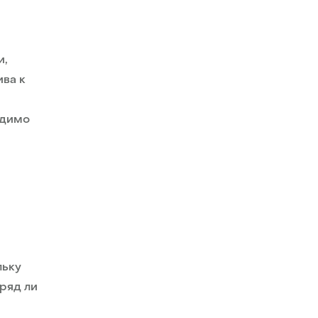
и,
ива к
одимо
льку
ряд ли