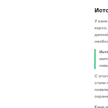
Ист
У кане
корсо,
данной
необхо
Инт
имп
навы
С этог
стали 
появле
охране
Кане-к