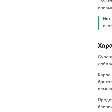
1987 г
описыв
Инт
охр
Хар
Сурову
добро
Корсо 
бдител
семье
Предс
беспоч