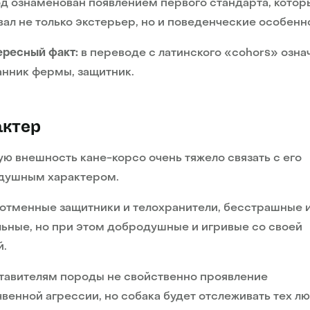
од ознаменован появлением первого стандарта, котор
ал не только экстерьер, но и поведенческие особенн
ересный факт:
в переводе с латинского «cohors» озна
анник фермы, защитник.
актер
ю внешность кане-корсо очень тяжело связать с его
душным характером.
отменные защитники и телохранители, бесстрашные 
ьные, но при этом добродушные и игривые со своей
й.
тавителям породы не свойственно проявление
венной агрессии, но собака будет отслеживать тех лю