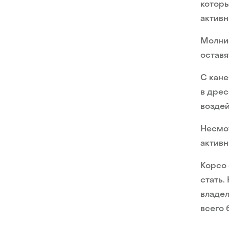
которы
актив
Молние
оставя
С кане
в дре
воздей
Несмот
активн
Корсо 
стать.
владел
всего 