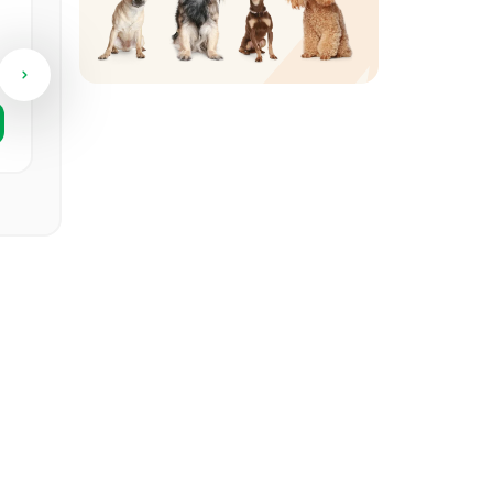
Кане-корсо
Самец
3 года, 7 месяцев
Посмотреть