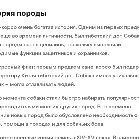
ория породы
-корсо очень богатая история. Одним из первых пред
 еще во времена античности, был тибетский дог. Соба
 породы очень ценились, поскольку выполняли
димые функции защитников и охранников.
ересный факт
: первым предком кане-корсо был пода
ератору Китая тибетский дог. Собака имела уникальн
к – могла отлавливать людей.
о момента собаки стали быстро набирать популярност
прародителями многих других пород. В те времена
ние новых пород было обусловлено необходимостью 
, помощи в походах и для собачьих боев.
орсо впервые упоминались в XIV-XV веках. В найден