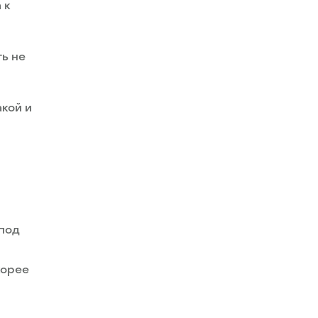
 к
ь не
акой и
 под
корее