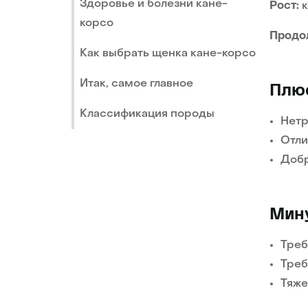
Здоровье и болезни кане-
Рост:
к
корсо
Продо
Как выбрать щенка кане-корсо
Итак, самое главное
Плю
Классификация породы
Нетр
Отли
Добр
Мин
Треб
Треб
Тяже