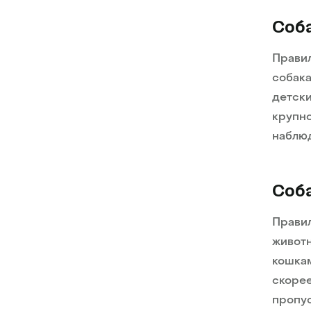
Соба
Правил
собака
детски
крупно
наблюд
Соба
Правил
животн
кошкам
скорее
пропус