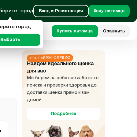
берите город
Вход и Регистрация
Хочу питомца
ерите город
Купить питомца
Сравнить
Выбрать
КОНСЬЕРЖ-СЕРВИС
Найдем идеального щенка
для вас
Мы берем на себя все заботы: от
поиска и проверки здоровья до
доставки щенка прямо к вам
домой.
Подробнее
₽
Дизель