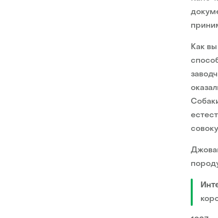
докуме
приним
Как вы
способ
заводч
оказал
Собаки
естест
совоку
Джова
породу
Инт
кор