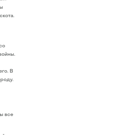
ды
скота.
со
войны.
го. В
ороду.
ы все