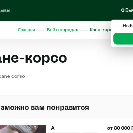
зывы
Вы
Выб
Главная
Всё о породах
Кане-корсо
ане-корсо
 cane corso
зможно вам понравится
А
от 80 000 