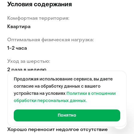
Условия содержания
Комфортная территория:
Квартира
Оптимальная физическая нагрузка:
1-2 часа
Уход за шерстью:
2 раза в неделю
Продолжая использование сервиса, вы даете
Идеальная порода:
согласие на обработку данных с вашего
Для начинающих владельцев / Для пожилых
устройства на условиях
Политики в отношении
людей / Для семей с детьми / Для содержания
обработки персональных данных.
с другими животными
Понятно
Фотогр
Отношение к одиночеству:
Хорошо переносит недолгое отсутствие
Краткая