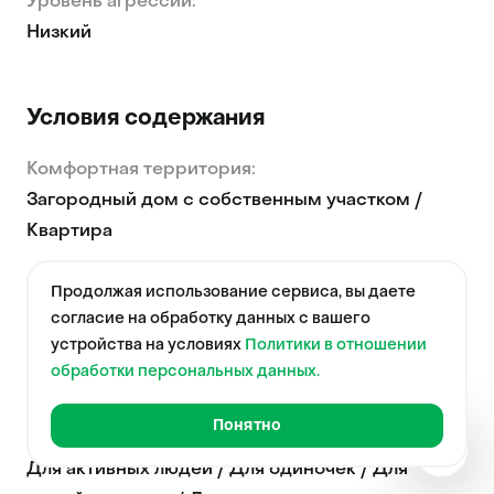
Уровень агрессии:
Низкий
Условия содержания
Комфортная территория:
Загородный дом с собственным участком /
Квартира
Оптимальная физическая нагрузка:
Продолжая использование сервиса, вы даете
1-2 часа
согласие на обработку данных с вашего
устройства на условиях
Политики в отношении
Уход за шерстью:
обработки персональных данных.
Каждый день
Понятно
Идеальная порода:
Фотогр
Для активных людей / Для одиночек / Для
Краткая