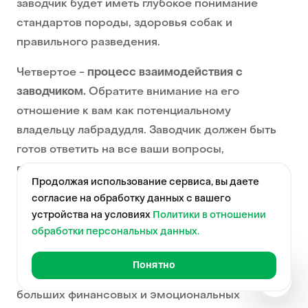
заводчик будет иметь глубокое понимание
стандартов породы, здоровья собак и
правильного разведения.
Четвертое -
процесс взаимодействия с
заводчиком.
Обратите внимание на его
отношение к вам как потенциальному
владельцу лабрадудля. Заводчик должен быть
готов ответить на все ваши вопросы,
предоставить необходимую информацию о
Продолжая использование сервиса, вы даете
щенках и родителях, а также предложить
согласие на обработку данных с вашего
поддержку после приобретения собаки.
устройства на условиях
Политики в отношении
обработки персональных данных.
Пятое -
учитывайте цены заводчика.
Работа
заводчика- тяжелый ежедневный труд.
Понятно
Правильный уход и содержание собак требуют
Фотогр
больших финансовых и эмоциональных
Краткая