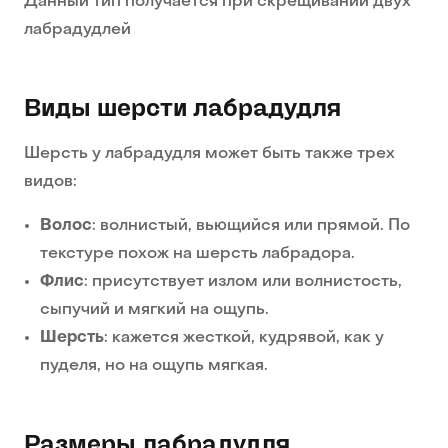
Данный тип получается при скрещивании двух
лабрадудлей
Виды шерсти лабрадудля
Шерсть у лабрадудля может быть также трех
видов:
Волос
: волнистый, вьющийся или прямой. По
текстуре похож на шерсть лабрадора.
Флис
: присутствует излом или волнистость,
сыпучий и мягкий на ощупь.
Шерсть
: кажется жесткой, кудрявой, как у
пуделя, но на ощупь мягкая.
Размеры лабрадудля